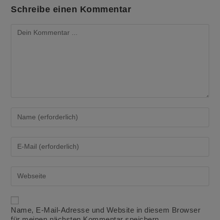
Schreibe einen Kommentar
Kommentieren
Gib
deinen
Namen
oder
Gib
Benutzernamen
deine
zum
E-
Kommentieren
Mail-
Gib
ein
Adresse
deine
zum
Website-
Kommentieren
URL
ein
ein
Name, E-Mail-Adresse und Website in diesem Browser
(optional)
für meinen nächsten Kommentar speichern.