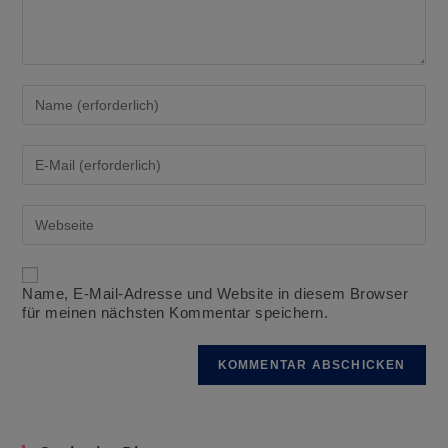
Gib
deinen
Namen
oder
Gib
Benutzernamen
deine
zum
E-
Kommentieren
Mail-
Gib
ein
Adresse
deine
zum
Website-
Kommentieren
URL
ein
ein
Name, E-Mail-Adresse und Website in diesem Browser
(optional)
für meinen nächsten Kommentar speichern.