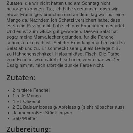
Zutaten, die wir nicht hatten und am Sonntag nicht
besorgen konnten. Tja, ich habe verstanden, dass wir
etwas Fruchtiges brauchen und an dem Tag war nur eine
Mango da. Nachdem ich Schatzi versichert habe, dass
es so ein Rezept gibt, habe ich das Experiment gestartet.
Und es ist zum Glück gut geworden. Diesen Salat hat
sogar meine Mama lecker gefunden, für die Fenchel
schon zu exotisch ist. Seit der Erfindung machen wir den
Salat ab und zu. Er schmeckt sehr gut als Beilage z.B.
zu
Hähnchenschnitzel
, Haloumikäse, Fisch. Die Farbe
vom Fenchel wird natürlich schöner, wenn man weißen
Essig nimmt, mich stört die dunkle Farbe nicht.
Zutaten:
2 mittlere Fenchel
1 reife Mango
4 EL Olivenöl
2 EL Balsamicoessig/ Apfelessig (sieht hübscher aus)
daumengroßes Stück Ingwer
Salz/Pfeffer
Zubereitung: