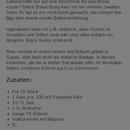
Lebensmittel nur auf eine bestimmte Art und Weise
essen? Diese Erleuchtung kam mir bei meinem zweiten
Sohn. Er hat es mir nicht leicht gemacht, wie schwer lies
hier
über meine zweite Beikosterfahrung.
Irgendwann habe ich z.B. entdeckt, dass Gurken in
Scheiben und Stiften zwar bäh sind, aber einfach ein
längeres Stück Gurke schmeckt.
Reis mochte er schon immer und Erbsen gehen in
Suppe, aber bloß nicht als einfache Beilage. In diesen
Kroketten, die wir in letzter Zeit wieder öfter im Menüplan
hatten, scheinen Erbsen auch zu schmecken.
Zutaten:
Für 15 Stück
1 Glas (ca. 230 ml) Parboiled Reis
1/2 TL Salz
1 TL Kurkuma
Junge TK-Erbsen
Vollkornmehl mit Majoran
Ei