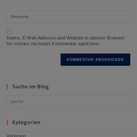
deine
zum
E-
Kommentieren
Mail-
Gib
ein
Adresse
deine
zum
Website-
Kommentieren
URL
ein
ein
Name, E-Mail-Adresse und Website in diesem Browser
(optional)
für meinen nächsten Kommentar speichern.
Suche im Blog
Kategorien
Allgemein