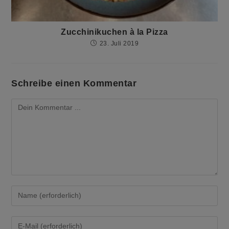
Zucchinikuchen à la Pizza
23. Juli 2019
Schreibe einen Kommentar
Kommentieren
Gib
deinen
Namen
oder
Gib
Benutzernamen