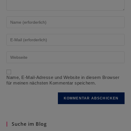
Gib
deinen
Namen
oder
Gib
Benutzernamen
deine
zum
E-
Kommentieren
Mail-
Gib
ein
Adresse
deine
zum
Website-
Kommentieren
URL
ein
ein
Name, E-Mail-Adresse und Website in diesem Browser
(optional)
für meinen nächsten Kommentar speichern.
Suche im Blog