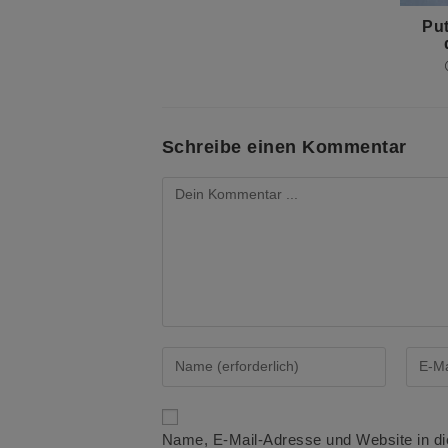
Pu
Schreibe einen Kommentar
Kommentieren
Gib
Gib
deinen
deine
Namen
E-
oder
Mail-
Name, E-Mail-Adresse und Website in d
Benutzernamen
Adres