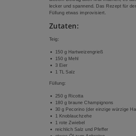
lecker und spannend. Das Rezept für den
Füllung etwas improvisiert.
Zutaten:
Teig:
150 g Hartweizengrieß
150 g Mehl
3 Eier
1 TL Salz
Füllung:
250 g Ricotta
180 g braune Champignons
30 g Pecorino (der einzige würzige Ha
1 Knoblauchzehe
1 rote Zwiebel
reichlich Salz und Pfeffer
etwas Öl zum Anbraten