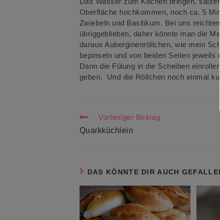
Das Wasser zum Kochen bringen, salzen,
Oberfläche hochkommen, noch ca. 5 Minu
Zwiebeln und Basilikum. Bei uns reichten 
übriggeblieben, daher könnte man die M
daraus Auberginenröllchen, wie mein Sch
bepinseln und von beiden Seiten jeweils 
Dann die Fülung in die Scheiben einrolle
geben. Und die Röllchen noch einmal kurz
Weitere
Vorheriger Beitrag
Artikel
ansehen
Quarkküchlein
DAS KÖNNTE DIR AUCH GEFALLE