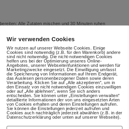
ereiten: Alle Zutaten mischen und 30 Minuten ruhen
in feine Stifte oder Würfel schneiden. Die Zwiebel und
mpignons in etwas Olivenöl anbraten. Währendessen den
Wir verwenden Cookies
auch Parmesan oder anderen würzigen Hartkäse nehmen.
Wir nutzen auf unserer Webseite Cookies. Einige
ze soweit sein. Den Käse und die Champignons in einer
Cookies sind notwendig (z.B. für den Warenkorb) andere
 Die Füllung gut salzen, pfeffern und probieren.
sind nicht notwendig. Die nicht-notwendigen Cookies
helfen uns bei der Optimierung unseres Online-
Angebotes, unserer Webseitenfunktionen und werden für
haben. Er wird auf einer bemehlten Oberfläche ausgerollt.
Marketingzwecke eingesetzt. Die Einwilligung umfasst
u machen. Manche meiner Raviolis hatten für meinen
die Speicherung von Informationen auf Ihrem Endgerät,
das Auslesen personenbezogener Daten sowie deren
waren sie auch nur etwas zu al dente
Zwei dünne
Verarbeitung. Klicken Sie auf „Alle akzeptieren“, um in
n kleine Häufchen der Füllung platzieren und die zweite
den Einsatz von nicht notwendigen Cookies einzuwilligen
oder auf „Alle ablehnen“, wenn Sie sich anders
 Häufchen genug Platz sein muss, weil sie sonst nicht gut
entscheiden. Sie können unter „Einstellungen verwalten“
 einem Teigmesser zwischen den Hügelchen schneiden und
detaillierte Informationen der von uns eingesetzten Arten
von Cookies erhalten und deren Einstellungen aufrufen.
 Teig zusammendrücken. So sahen die Babys aus
Sie können die Einstellungen jederzeit aufrufen und
Cookies auch nachträglich jederzeit abwählen (z.B. in der
Datenschutzerklärung oder unten auf unserer Webseite).