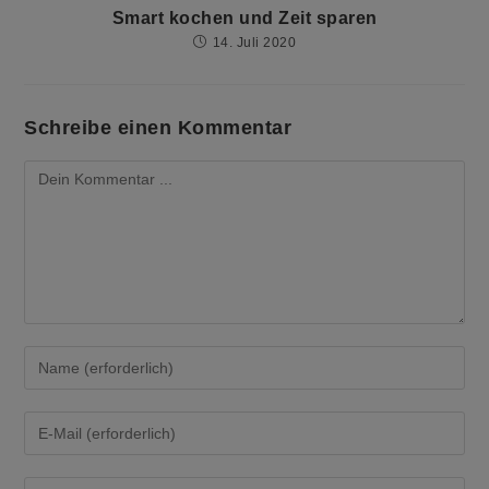
Smart kochen und Zeit sparen
14. Juli 2020
Schreibe einen Kommentar
Kommentieren
Gib
deinen
Namen
oder
Gib
Benutzernamen
deine
zum
E-
Kommentieren
Mail-
Gib