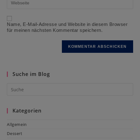
ein
Adresse
deine
zum
Website-
Kommentieren
URL
ein
ein
Name, E-Mail-Adresse und Website in diesem Browser
(optional)
für meinen nächsten Kommentar speichern.
Suche im Blog
Kategorien
Allgemein
Dessert