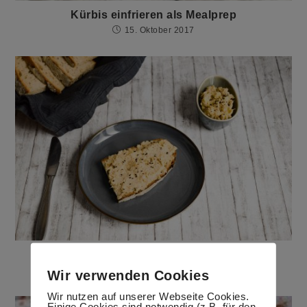
Kürbis einfrieren als Mealprep
15. Oktober 2017
Eieraufstrich
15. April 2020
Wir verwenden Cookies
Wir nutzen auf unserer Webseite Cookies.
Einige Cookies sind notwendig (z.B. für den