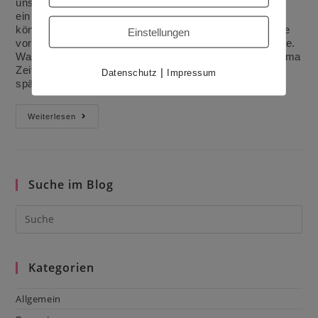
unseren Kleinen vorgestellt und zum anderen habe ich
ein paar Rezepte bei der Nonna (Oma) abgucken
können.Heute möchte ich Nonnas leckere Paprikasoße
Einstellungen
vorstellen. Sie füllt sie in Gläser ab und pasteurisiert sie.
Was hat das nun mit Zeitmanagement zu tun?Das Thema
Zeitmanagement in der Küche beschäftigt mich
|
Datenschutz
Impressum
spätestens seit ich Vollzeithausfrau bin. Langsam…
Nonnas
Weiterlesen
Paprikasoße
Suche im Blog
Kategorien
Allgemein