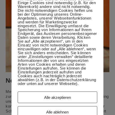
Einige Cookies sind notwendig (z.B. für den
Warenkorb) andere sind nicht notwendig.
Die nicht-notwendigen Cookies helfen uns
bei der Optimierung unseres Online-
Angebotes, unserer Webseitenfunktionen
und werden für Marketingzwecke
eingesetzt. Die Einwilligung umfasst die
Speicherung von Informationen auf Ihrem
Endgerät, das Auslesen personenbezogener
Daten sowie deren Verarbeitung. Klicken
Sie auf „Alle akzeptieren“, um in den
Einsatz von nicht notwendigen Cookies
einzuwilligen oder auf „Alle ablehnen“, wenn
Sie sich anders entscheiden. Sie können
unter „Einstellungen verwalten“ detaillierte
Informationen der von uns eingesetzten
Arten von Cookies erhalten und deren
Einstellungen aufrufen. Sie können die
Einstellungen jederzeit aufrufen und
Cookies auch nachträglich jederzeit
Nonnas Paprikasoße
abwählen (z.B. in der Datenschutzerklärung
oder unten auf unserer Webseite).
Mein letzter Beitrag ist wieder eine Weile her. Es liegt
zum Teil an unserem Italienurlaub, in dem wir Sightseeing
Alle akzeptieren
und Genuss in Verona, Bologna und Florenz verbinden
konnten. Viel wichtiger war aber der Besuch bei meiner
Schwiegerfamilie in Kalabrien. Zum einen haben wir dort
Alle ablehnen