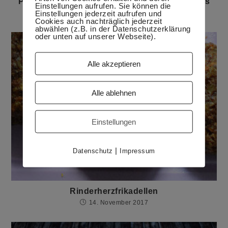
Pelmeni selbst gemacht oder Back to the roots
Einstellungen aufrufen. Sie können die
Einstellungen jederzeit aufrufen und
4. Februar 2019
Cookies auch nachträglich jederzeit
abwählen (z.B. in der Datenschutzerklärung
oder unten auf unserer Webseite).
Alle akzeptieren
Alle ablehnen
Einstellungen
|
Datenschutz
Impressum
Rinderherzfrikadellen
14. November 2017