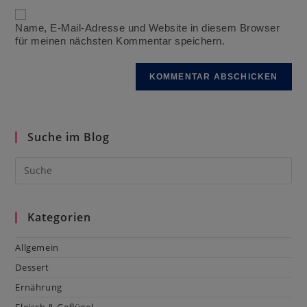
Kommentieren
URL
ein
ein
Name, E-Mail-Adresse und Website in diesem Browser
(optional)
für meinen nächsten Kommentar speichern.
Suche im Blog
Kategorien
Allgemein
Dessert
Ernährung
Fleisch & Geflügel