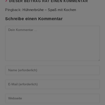
DIESER BEITRAG HAT EINEN KOMMENTAR
Pingback:
Hühnerbrühe – Spaß mit Kochen
Schreibe einen Kommentar
Kommentieren
Gib
deinen
Namen
oder
Gib
Benutzernamen
deine
zum
E-
Kommentieren
Mail-
Gib
ein
Adresse
deine
zum
Website-