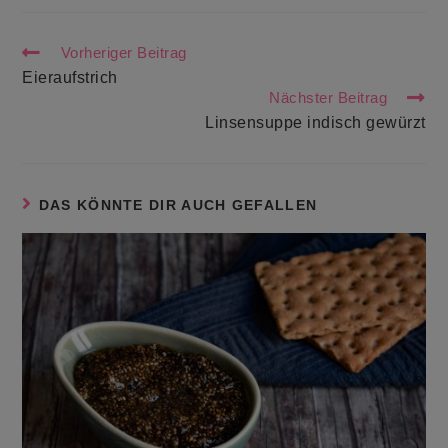
Weitere
Vorheriger Beitrag
Artikel
Eieraufstrich
ansehen
Nächster Beitrag
Linsensuppe indisch gewürzt
DAS KÖNNTE DIR AUCH GEFALLEN