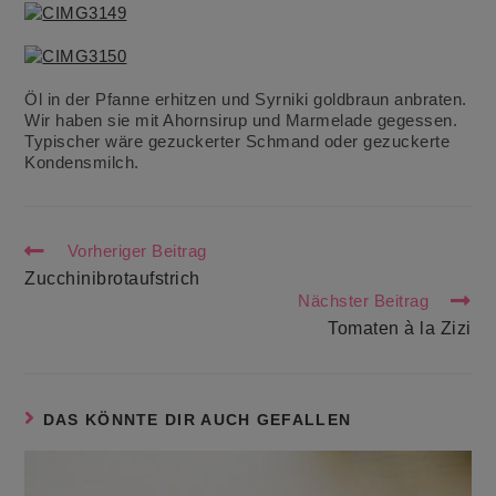
Öl in der Pfanne erhitzen und Syrniki goldbraun anbraten.
Wir haben sie mit Ahornsirup und Marmelade gegessen.
Typischer wäre gezuckerter Schmand oder gezuckerte
Kondensmilch.
Weitere
Vorheriger Beitrag
Artikel
Zucchinibrotaufstrich
ansehen
Nächster Beitrag
Tomaten à la Zizi
DAS KÖNNTE DIR AUCH GEFALLEN