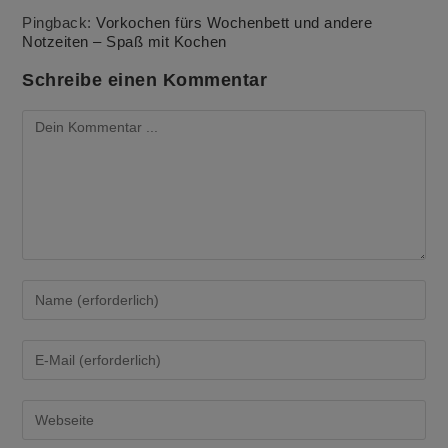
Pingback:
Vorkochen fürs Wochenbett und andere
Notzeiten – Spaß mit Kochen
Schreibe einen Kommentar
Kommentieren
Gib
deinen
Namen
oder
Gib
Benutzernamen
deine
zum
E-
Kommentieren
Mail-
Gib
ein
Adresse
deine
zum
Website-