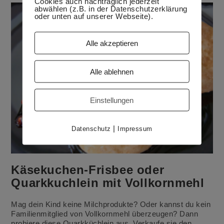
Cookies auch nachträglich jederzeit
abwählen (z.B. in der Datenschutzerklärung
oder unten auf unserer Webseite).
Alle akzeptieren
Alle ablehnen
Einstellungen
|
Datenschutz
Impressum
Käsekuchen-Frisbee oder
Quarkkuchlein mit Vollkornmehl
Mag dein Kind keine Milchprodukte? Oder kannst du kein
Familienmitglied von Vollkornmehl überzeugen? Dann
probiere diese Quarkküchlein aus. Verkaufe sie den