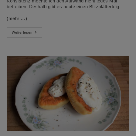
Konsistenz möchte ich den Aufwand nicht jedes Mal
betreiben. Deshalb gibt es heute einen Blitzblätterteig.
(mehr …)
Quarkauflauf
Weiterlesen
Mit
Nudeln
Und
Blätterteighaube