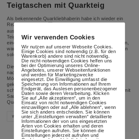
Teigtaschen mit Quarkteig
Als bekennende Quarkliebhaberin habe ich wieder ein
Rezept mit Quark
Ich wollte es schon lange mal
ausprobieren und es hat geklappt. Gefüllte, deftige
Wir verwenden Cookies
Teigtaschen sind eigentlich nicht unbedingt etwas für
einen heißen Sommertag, aber da man nie wissen kann,
Wir nutzen auf unserer Webseite Cookies.
wann es wieder kälter und regnerischer wird, sollte man
Einige Cookies sind notwendig (z.B. für den
solche Rezepte auch im Sommer parat haben.
Warenkorb) andere sind nicht notwendig.
Die nicht-notwendigen Cookies helfen uns
bei der Optimierung unseres Online-
Die Füllung kann man natürlich verändern. Wir haben
Angebotes, unserer Webseitenfunktionen
nach dem langen Wochenende außer Haus nicht viele
und werden für Marketingzwecke
Möglichkeiten, daher habe ich eine Füllung aus
eingesetzt. Die Einwilligung umfasst die
Speicherung von Informationen auf Ihrem
gekochten Eiern, Schnittlauch und Dill gemacht. Sie
Endgerät, das Auslesen personenbezogener
schmecken mir aber auch gut mit Mangold oder auch mit
Daten sowie deren Verarbeitung. Klicken
Sauerampfer. Nach dem Backen schmeckt man den
Sie auf „Alle akzeptieren“, um in den
Quark im Teig nicht.
(mehr …)
Einsatz von nicht notwendigen Cookies
einzuwilligen oder auf „Alle ablehnen“, wenn
Sie sich anders entscheiden. Sie können
unter „Einstellungen verwalten“ detaillierte
Teigtaschen
Weiterlesen
Mit
Informationen der von uns eingesetzten
Quarkteig
Arten von Cookies erhalten und deren
Einstellungen aufrufen. Sie können die
Einstellungen jederzeit aufrufen und