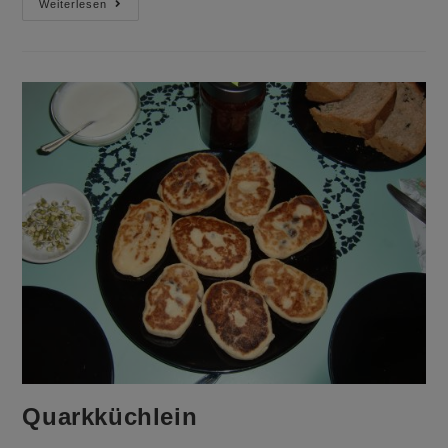
Kinderliebling
Weiterlesen
–
Käsekuchen
Ohne
Boden
Quarkküchlein