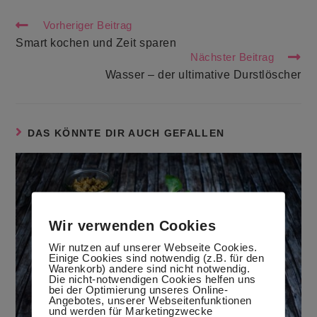
Weitere
Vorheriger Beitrag
Artikel
Smart kochen und Zeit sparen
ansehen
Nächster Beitrag
Wasser – der ultimative Durstlöscher
DAS KÖNNTE DIR AUCH GEFALLEN
Wir verwenden Cookies
Wir nutzen auf unserer Webseite Cookies.
Einige Cookies sind notwendig (z.B. für den
Warenkorb) andere sind nicht notwendig.
Die nicht-notwendigen Cookies helfen uns
bei der Optimierung unseres Online-
Angebotes, unserer Webseitenfunktionen
und werden für Marketingzwecke