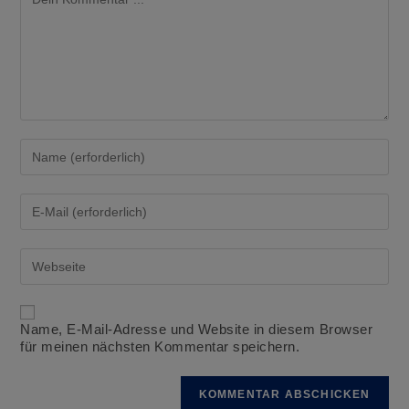
Gib
deinen
Namen
oder
Gib
Benutzernamen
deine
zum
E-
Kommentieren
Mail-
Gib
ein
Adresse
deine
zum
Website-
Kommentieren
URL
ein
ein
Name, E-Mail-Adresse und Website in diesem Browser
(optional)
für meinen nächsten Kommentar speichern.