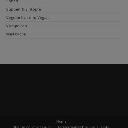
Soßen
Suppen & Eintöpfe
Vegetarisch und Vegan
Vorspeisen
Weltküche
Home
Über mich
Impressum
Datenschutzerklärung
Links