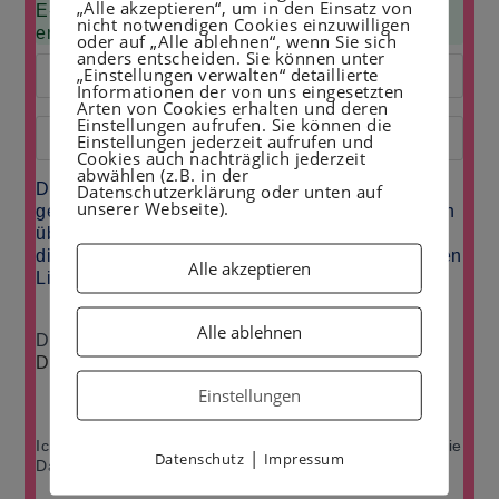
„Alle akzeptieren“, um in den Einsatz von
E-Mail-Adresse, um dein kostenloses PDF zu
nicht notwendigen Cookies einzuwilligen
erhalten.
oder auf „Alle ablehnen“, wenn Sie sich
anders entscheiden. Sie können unter
„Einstellungen verwalten“ detaillierte
Informationen der von uns eingesetzten
Arten von Cookies erhalten und deren
Einstellungen aufrufen. Sie können die
Einstellungen jederzeit aufrufen und
Cookies auch nachträglich jederzeit
abwählen (z.B. in der
Deine E-Mail-Adresse wird ausschließlich dafür
Datenschutzerklärung oder unten auf
unserer Webseite).
genutzt, dir unseren Newsletter und Informationen
über www.mamatasty.de zu senden. Du kannst
dich jederzeit über den in jeder E-Mail enthaltenen
Alle akzeptieren
Link abmelden.
Alle ablehnen
Deine Daten werden gemäß unserer
Datenschutzerklärung
verarbeitet.
Einstellungen
Ich möchte Ihren Newsletter erhalten und akzeptiere die
|
Datenschutz
Impressum
Datenschutzerklärung.