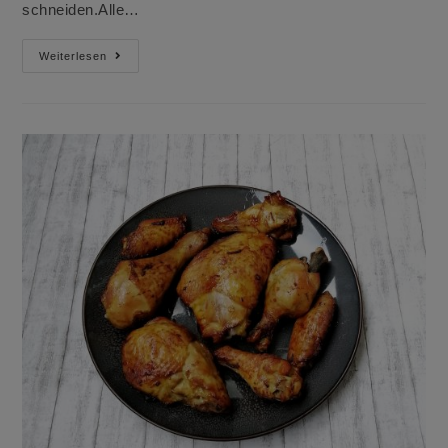
schneiden.Alle…
Eier-
Weiterlesen
Küchlein
Für
Den
Osterbrunch