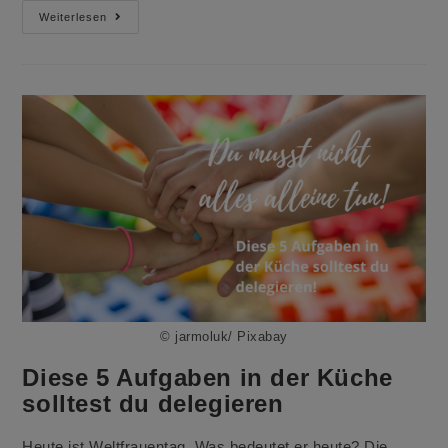
Hähnchen
Weiterlesen
In
Zitronen-
Senf-
Marinade
© jarmoluk/ Pixabay
Diese 5 Aufgaben in der Küche
solltest du delegieren
Heute ist Weltfrauentag. Was bedeutet er heute? Die