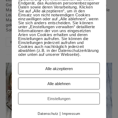
Endgerät, das Auslesen personenbezogener
Gemüsebratlingen, wie z.B. Blumenkohlbratlinge. Mein
Daten sowie deren Verarbeitung. Klicken
Mann will nicht auf die vielen Soßen verzichten, die viele
Sie auf „Alle akzeptieren“, um in den
Einsatz von nicht notwendigen Cookies
Leute auch im Kühlschrank stehen haben. Vor meinem
einzuwilligen oder auf „Alle ablehnen“, wenn
Mann habe ich sie selten mal für bestimmte Anlässe
Sie sich anders entscheiden. Sie können
gekauft. Jetzt probiere ich immer wieder neue
unter „Einstellungen verwalten“ detaillierte
Soßenrezepte aus, um die Gekauften zu ersetzen.…
Informationen der von uns eingesetzten
Arten von Cookies erhalten und deren
Einstellungen aufrufen. Sie können die
Mirabellen-
Einstellungen jederzeit aufrufen und
Weiterlesen
Kräuter-
Cookies auch nachträglich jederzeit
Soße
abwählen (z.B. in der Datenschutzerklärung
oder unten auf unserer Webseite).
Alle akzeptieren
Alle ablehnen
Einstellungen
|
Datenschutz
Impressum