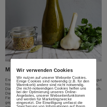
Mirabellen-Kräuter-Soße
Wir verwenden Cookies
Wir nutzen auf unserer Webseite Cookies.
Endlich gibt es wieder Mirabellen. Sie schmecken uns gut
Einige Cookies sind notwendig (z.B. für den
frisch, aber ich koche auch gerne eine Grillsoße daraus.
Warenkorb) andere sind nicht notwendig.
Die nicht-notwendigen Cookies helfen uns
Die Mirabellen-Kräuter-Soße schmeckt fruchtig-säuerlich.
bei der Optimierung unseres Online-
Die Soße passt super zu gebratenem und gekochtem
Angebotes, unserer Webseitenfunktionen
Fleisch, Geflügel, Fisch, Kartoffeln, frischem und
und werden für Marketingzwecke
gegrilltem Gemüse, als Fleischmarinade und auch
eingesetzt. Die Einwilligung umfasst die
Speicherung von Informationen auf Ihrem
einfach mit Brot! Mir schmeckt die Soße auch zu