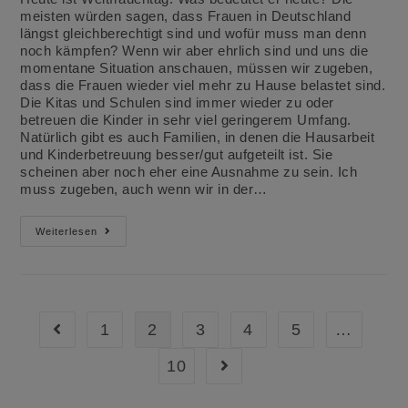
meisten würden sagen, dass Frauen in Deutschland
längst gleichberechtigt sind und wofür muss man denn
noch kämpfen? Wenn wir aber ehrlich sind und uns die
momentane Situation anschauen, müssen wir zugeben,
dass die Frauen wieder viel mehr zu Hause belastet sind.
Die Kitas und Schulen sind immer wieder zu oder
betreuen die Kinder in sehr viel geringerem Umfang.
Natürlich gibt es auch Familien, in denen die Hausarbeit
und Kinderbetreuung besser/gut aufgeteilt ist. Sie
scheinen aber noch eher eine Ausnahme zu sein. Ich
muss zugeben, auch wenn wir in der…
Diese
Weiterlesen
5
Aufgaben
In
Der
Küche
Solltest
Du
1
2
3
4
5
…
Gehe zur vorherigen Seite
Delegieren
10
Gehe zur nächsten Seite